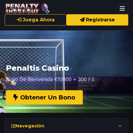
Juega Ahora
Registrarse
Penaltis Casino
Bono De Bienvenida €10000 + 300 FS
Obtener Un Bono
Navegación