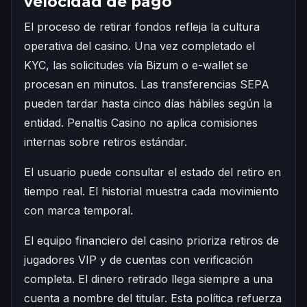
velocidad de pago
El proceso de retirar fondos refleja la cultura
operativa del casino. Una vez completado el
KYC, las solicitudes vía Bizum o e-wallet se
procesan en minutos. Las transferencias SEPA
pueden tardar hasta cinco días hábiles según la
entidad. Penaltis Casino no aplica comisiones
internas sobre retiros estándar.
El usuario puede consultar el estado del retiro en
tiempo real. El historial muestra cada movimiento
con marca temporal.
El equipo financiero del casino prioriza retiros de
jugadores VIP y de cuentas con verificación
completa. El dinero retirado llega siempre a una
cuenta a nombre del titular. Esta política refuerza