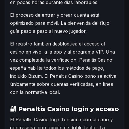
en pocas horas durante días laborables.
El proceso de entrar y crear cuenta está
optimizado para móvil. La bienvenida del flujo
guía paso a paso al nuevo jugador.
El registro también desbloquea el acceso al
casino en vivo, a la app y al programa VIP. Una
vez completada la verificación, Penaltis Casino
españa habilita todos los métodos de pago,
incluido Bizum. El Penaltis Casino bono se activa
únicamente sobre cuentas verificadas, en línea
con la normativa local.
🔐 Penaltis Casino login y acceso
El Penaltis Casino login funciona con usuario y
contraseña, con opción de doble factor. La