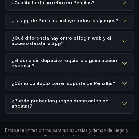
¿Cuánto tarda un retiro en Penaltis?
¿La app de Penaltis incluye todos los juegos?
¿Qué diferencia hay entre el login web y el
acceso desde la app?
¿El bono sin depósito requiere alguna acción
especial?
¿Cómo contacto con el soporte de Penaltis?
¿Puedo probar los juegos gratis antes de
apostar?
Establece límites claros para tus apuestas y tiempo de juego y
cúmplelos siempre. Esto ayuda a disfrutar del entretenimiento sin